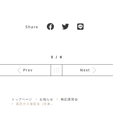
Share
5 / 6
Prev
Next
トップページ
お知らせ
検定講習会
高圧ガス保安法（冷凍保安規則）に係る手続きの押印・署名等の廃止一覧