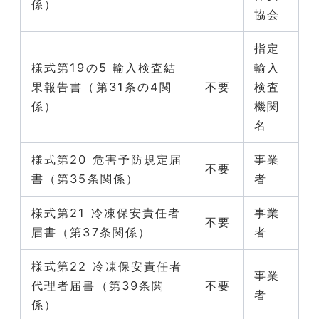
係）
協会
指定
様式第19の5 輸入検査結
輸入
果報告書（第31条の4関
不要
検査
係）
機関
名
様式第20 危害予防規定届
事業
不要
書（第35条関係）
者
様式第21 冷凍保安責任者
事業
不要
届書（第37条関係）
者
様式第22 冷凍保安責任者
事業
代理者届書（第39条関
不要
者
係）