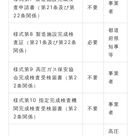
事業
査申請書（第21条及び第
不要
者
22条関係）
都道
様式第8 製造施設完成検
府県
査証（第21条及び第22条
必要
知事
関係）
等
様式第9 高圧ガス保安協
事業
会完成検査受検届書（第2
不要
者
2条関係）
様式第10 指定完成検査機
事業
関完成検査受検届書（第2
不要
者
2条関係）
高圧