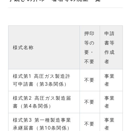
押印
申請
等の
書等
様式名称
要・
作成
不要
者
様式第1 高圧ガス製造許
事業
不要
可申請書（第3条関係）
者
様式第2 高圧ガス製造届
事業
不要
書（第4条関係）
者
様式第3 第一種製造事業
事業
不要
承継届書（第10条関係）
者